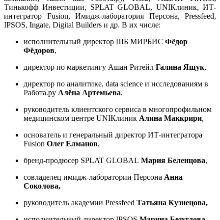
Тинькофф Инвестиции, SPLAT GLOBAL, UNIКлиник, ИТ-
интегратор Fusion, Имидж-лаборатория Персона, Pressfeed,
IPSOS, Ingate, Digital Builders и др. В их числе:
исполнительный директор ШБ МИРБИС
Фёдор
Фёдоров
,
директор по маркетингу Ашан Ритейл
Галина Ящук
,
директор по аналитике, data science и исследованиям в
Работа.ру
Алёна Артемьева
,
руководитель клиентского сервиса в многопрофильном
медицинском центре UNIКлиник
Алина Маккрири
,
основатель и генеральный директор ИТ-интегратора
Fusion
Олег Елманов
,
бренд-продюсер SPLAT GLOBAL
Мария Беленцова
,
совладелец имидж-лаборатории Персона
Анна
Соколова,
руководитель академии Pressfeed
Татьяна Кузнецова,
исполнительный директор IPSOS
Марина Безуглова
,