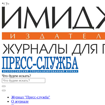
*/ ?>
Что будем искать?
Журнал "Пресс-служба"
О журнале